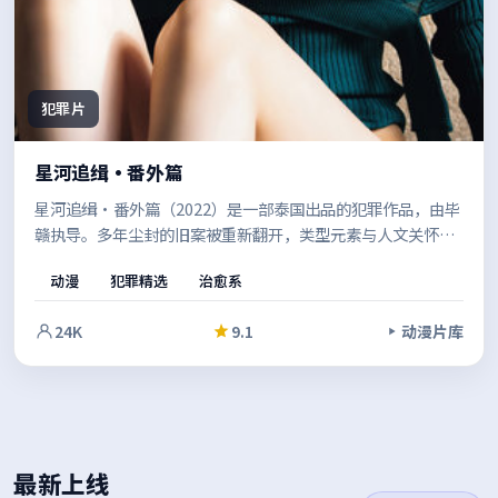
犯罪片
星河追缉·番外篇
星河追缉·番外篇（2022）是一部泰国出品的犯罪作品，由毕
赣执导。多年尘封的旧案被重新翻开，类型元素与人文关怀并
重，既有爽感也留有余味。既有商业片的观感，也保留了作者
动漫
犯罪精选
治愈系
表达的空间。
24K
9.1
动漫片库
最新上线