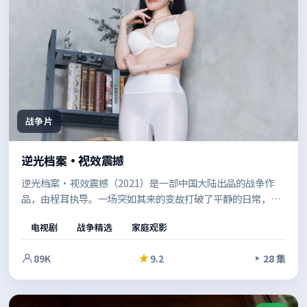
战争片
逆光档案·视效震撼
逆光档案·视效震撼（2021）是一部中国大陆出品的战争作
品，由程耳执导。一场突如其来的变故打破了平静的日常，类
型元素与人文关怀并重，既有爽感也留有余味。既有商业片的
电视剧
战争精选
家庭观影
观感，也保留了作者表达的空间。
89K
9.2
28 集