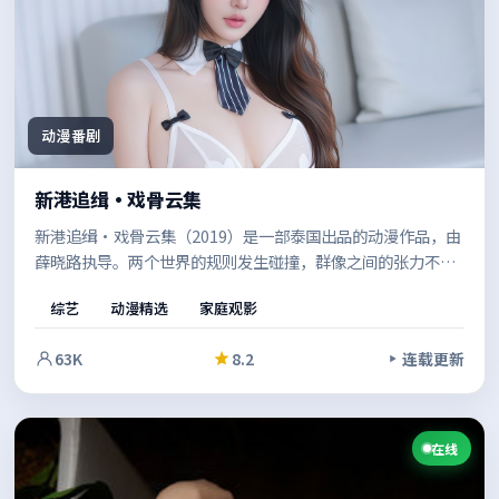
动漫番剧
新港追缉·戏骨云集
新港追缉·戏骨云集（2019）是一部泰国出品的动漫作品，由
薛晓路执导。两个世界的规则发生碰撞，群像之间的张力不断
升级，推动故事走向意料之外的方向。既有商业片的观感，也
综艺
动漫精选
家庭观影
保留了作者表达的空间。
63K
8.2
连载更新
在线