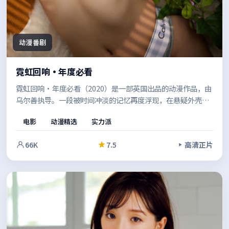
动漫番剧
霓虹回响·年度必看
霓虹回响·年度必看（2020）是一部英国出品的动漫作品，由
乌尔善执导。一段被时间冲淡的记忆再度浮现，在悬疑外壳之
下，探讨的是信任、救赎与自我认同。值得在安静的环境里一
电影
动漫精选
实力派
口气看完。
66K
7.5
高清正片