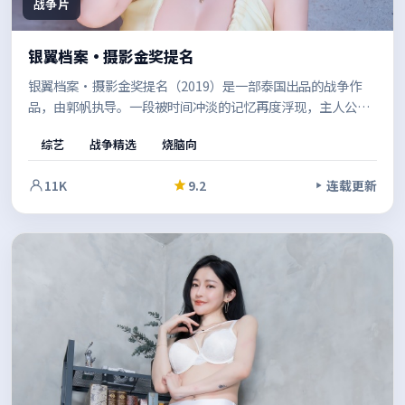
战争片
银翼档案·摄影金奖提名
银翼档案·摄影金奖提名（2019）是一部泰国出品的战争作
品，由郭帆执导。一段被时间冲淡的记忆再度浮现，主人公不
得不在道德与生存之间做出艰难抉择。结尾留白恰到好处，给
综艺
战争精选
烧脑向
人回味余地。
11K
9.2
连载更新