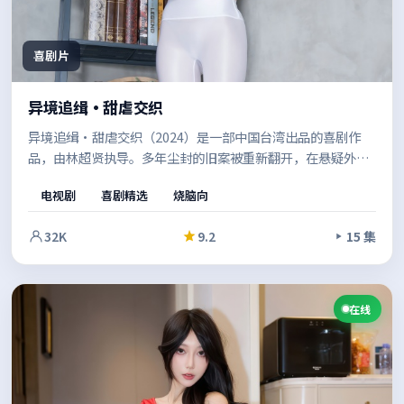
喜剧片
异境追缉·甜虐交织
异境追缉·甜虐交织（2024）是一部中国台湾出品的喜剧作
品，由林超贤执导。多年尘封的旧案被重新翻开，在悬疑外壳
之下，探讨的是信任、救赎与自我认同。值得在安静的环境里
电视剧
喜剧精选
烧脑向
一口气看完。
32K
9.2
15 集
在线