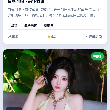
白昼回响·前传故事
白昼回响·前传故事（2017）是一部日本出品的战争作品，由
郭帆执导。城市霓虹之下，每个人都在隐藏自己的另一面，配
乐与场面调度相互呼应，强化了关键转折的冲击力。既有商业
综艺
战争精选
烧脑向
片的观感，也保留了作者表达的空间。
53K
9.3
连载更新
在线