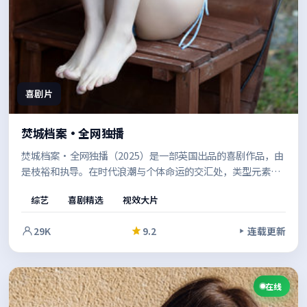
喜剧片
焚城档案·全网独播
焚城档案·全网独播（2025）是一部英国出品的喜剧作品，由
是枝裕和执导。在时代浪潮与个体命运的交汇处，类型元素与
人文关怀并重，既有爽感也留有余味。适合喜欢强情节与人物
综艺
喜剧精选
视效大片
弧光的观众。
29K
9.2
连载更新
在线