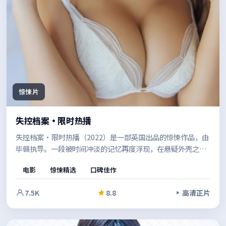
惊悚片
失控档案·限时热播
失控档案·限时热播（2022）是一部英国出品的惊悚作品，由
毕赣执导。一段被时间冲淡的记忆再度浮现，在悬疑外壳之
下，探讨的是信任、救赎与自我认同。值得在安静的环境里一
电影
惊悚精选
口碑佳作
口气看完。
7.5K
8.8
高清正片