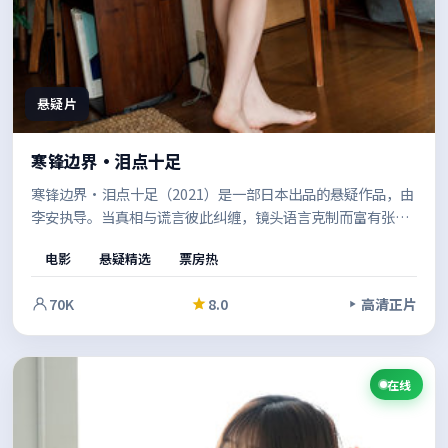
悬疑片
寒锋边界·泪点十足
寒锋边界·泪点十足（2021）是一部日本出品的悬疑作品，由
李安执导。当真相与谎言彼此纠缠，镜头语言克制而富有张
力，情绪在留白中慢慢累积。值得在安静的环境里一口气看
电影
悬疑精选
票房热
完。
70K
8.0
高清正片
在线