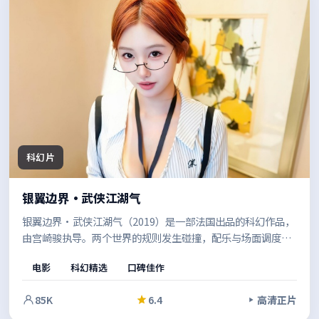
科幻片
银翼边界·武侠江湖气
银翼边界·武侠江湖气（2019）是一部法国出品的科幻作品，
由宫崎骏执导。两个世界的规则发生碰撞，配乐与场面调度相
互呼应，强化了关键转折的冲击力。结尾留白恰到好处，给人
电影
科幻精选
口碑佳作
回味余地。
85K
6.4
高清正片