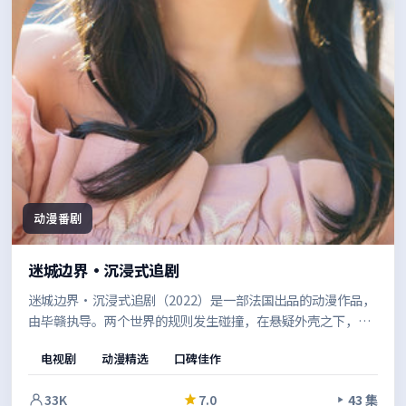
动漫番剧
迷城边界·沉浸式追剧
迷城边界·沉浸式追剧（2022）是一部法国出品的动漫作品，
由毕赣执导。两个世界的规则发生碰撞，在悬疑外壳之下，探
讨的是信任、救赎与自我认同。影像风格统一，整体完成度较
电视剧
动漫精选
口碑佳作
高。
33K
7.0
43 集