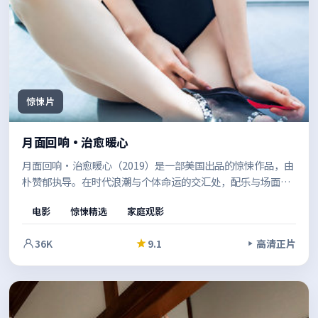
惊悚片
月面回响·治愈暖心
月面回响·治愈暖心（2019）是一部美国出品的惊悚作品，由
朴赞郁执导。在时代浪潮与个体命运的交汇处，配乐与场面调
度相互呼应，强化了关键转折的冲击力。节奏张弛有度，适合
电影
惊悚精选
家庭观影
反复品味的细节埋伏笔。
36K
9.1
高清正片