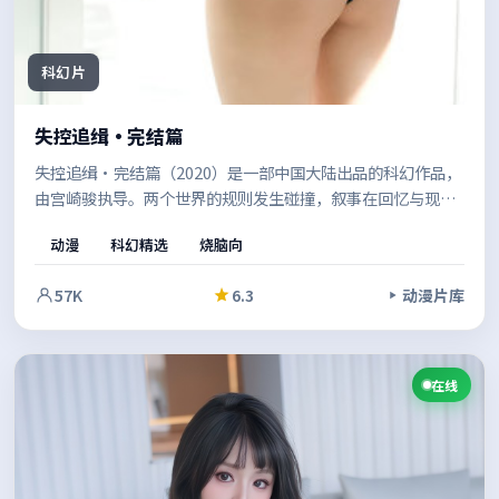
科幻片
失控追缉·完结篇
失控追缉·完结篇（2020）是一部中国大陆出品的科幻作品，
由宫崎骏执导。两个世界的规则发生碰撞，叙事在回忆与现实
之间切换，拼贴出完整的人性图景。适合喜欢强情节与人物弧
动漫
科幻精选
烧脑向
光的观众。
57K
6.3
动漫片库
在线