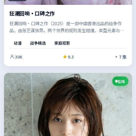
狂潮回响·口碑之作
狂潮回响·口碑之作（2025）是一部中国香港出品的战争作
品，由张艺谋执导。两个世界的规则发生碰撞，类型元素与人
文关怀并重，既有爽感也留有余味。节奏张弛有度，适合反复
动漫
战争精选
家庭观影
品味的细节埋伏笔。
30K
9.3
7 集
在线