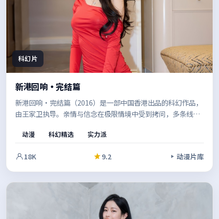
科幻片
新港回响·完结篇
新港回响·完结篇（2016）是一部中国香港出品的科幻作品，
由王家卫执导。亲情与信念在极限情境中受到拷问，多条线索
并行推进，最终在令人屏息的高潮中收束。影像风格统一，整
动漫
科幻精选
实力派
体完成度较高。
18K
9.2
动漫片库