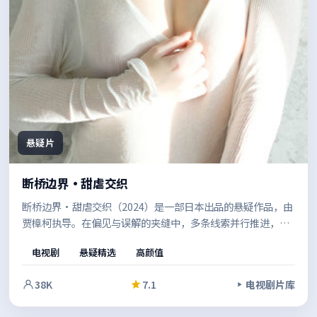
悬疑片
断桥边界·甜虐交织
断桥边界·甜虐交织（2024）是一部日本出品的悬疑作品，由
贾樟柯执导。在偏见与误解的夹缝中，多条线索并行推进，最
终在令人屏息的高潮中收束。结尾留白恰到好处，给人回味余
电视剧
悬疑精选
高颜值
地。
38K
7.1
电视剧片库