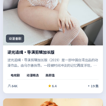
动漫番剧
逆光追缉·导演剪辑加长版
逆光追缉·导演剪辑加长版（2019）是一部中国台湾出品的动
漫作品，由乌尔善执导。一段被时间冲淡的记忆再度浮现，影
片以细腻的人物刻画与紧凑的节奏，层层剥开事件背后的动
电视剧
动漫精选
高颜值
机。结尾留白恰到好处，给人回味余地。
64K
6.4
19 集