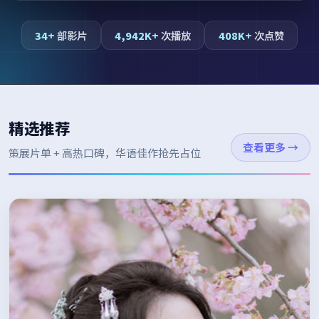
34+
部影片
4,942K+
次播放
408K+
次点赞
精选推荐
查看更多
→
策展片单 + 高热口碑，华语佳作抢先占位