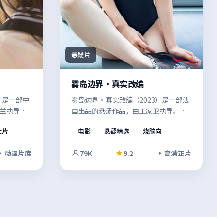
悬疑片
雾岛边界·真实改编
）是一部中
雾岛边界·真实改编（2023）是一部法
兰执导。
国出品的悬疑作品，由王家卫执导。两
拷问，现
个世界的规则发生碰撞，多条线索并行
大片
电影
悬疑精选
烧脑向
众在共情
推进，最终在令人屏息的高潮中收束。
适合反复
结尾留白恰到好处，给人回味余地。
动漫片库
79K
9.2
高清正片