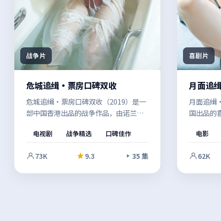
战争片
喜剧片
危城追缉·票房口碑双收
月面追
危城追缉·票房口碑双收（2019）是一
月面追缉·
部中国香港出品的战争作品，由诺兰执
国出品的
导。多年尘封的旧案被重新翻开，类型
与信念在
电视剧
战争精选
口碑佳作
电影
元素与人文关怀并重，既有爽感也留有
索并行推
余味。结尾留白恰到好处，给人回味余
收束。值
73K
9.3
35 集
62K
地。
完。