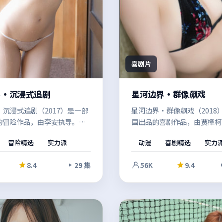
喜剧片
界·沉浸式追剧
星河边界·群像飙戏
沉浸式追剧（2017）是一部
星河边界·群像飙戏（2018
的冒险作品，由李安执导。多
国出品的喜剧作品，由贾樟柯
旧案被重新翻开，叙事在回忆
个世界的规则发生碰撞，群像
冒险精选
实力派
动漫
喜剧精选
实力
间切换，拼贴出完整的人性图
力不断升级，推动故事走向意
商业片的观感，也保留了作者
方向。节奏张弛有度，适合反
8.4
29 集
56K
9.4
间。
细节埋伏笔。