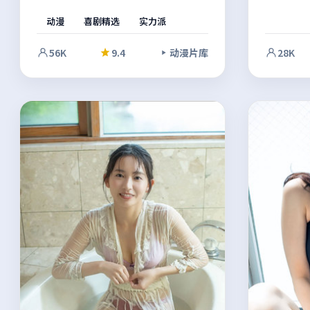
个世界的规则发生碰撞，群像之间的张
动漫
喜剧精选
实力派
力不断升级，推动故事走向意料之外的
方向。节奏张弛有度，适合反复品味的
56K
9.4
动漫片库
28K
细节埋伏笔。