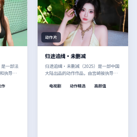
动作片
归途追缉·未删减
）是一部法
归途追缉·未删减（2025）是一部中国
和执导。
大陆出品的动作作品，由宫崎骏执导。
静的日
当真相与谎言彼此纠缠，主人公不得不
佳作
电视剧
动作精选
高颜值
是信任、
在道德与生存之间做出艰难抉择。适合
情节与人
喜欢强情节与人物弧光的观众。