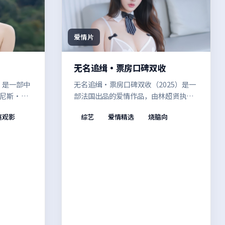
爱情片
无名追缉·票房口碑双收
）是一部中
无名追缉·票房口碑双收（2025）是一
尼斯·维
部法国出品的爱情作品，由林超贤执
被重新翻
导。在偏见与误解的夹缝中，现实质感
庭观影
综艺
爱情精选
烧脑向
，情绪在
与戏剧冲突兼顾，让观众在共情中思考
一，整体
边界。影像风格统一，整体完成度较
高。