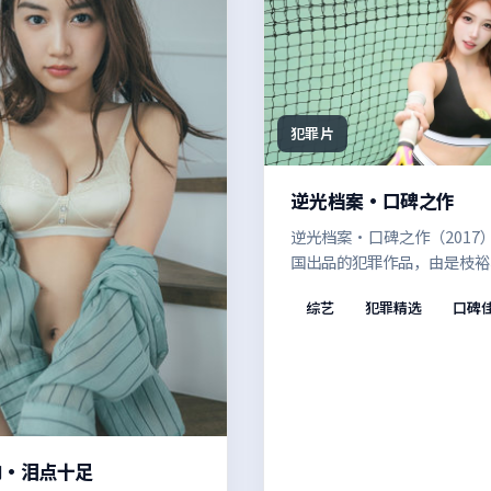
犯罪片
逆光档案·口碑之作
逆光档案·口碑之作（2017
国出品的犯罪作品，由是枝裕
一场突如其来的变故打破了平
综艺
犯罪精选
口碑
常，在悬疑外壳之下，探讨的
救赎与自我认同。适合喜欢强
物弧光的观众。
响·泪点十足