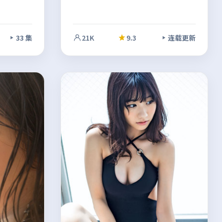
33 集
21K
9.3
连载更新