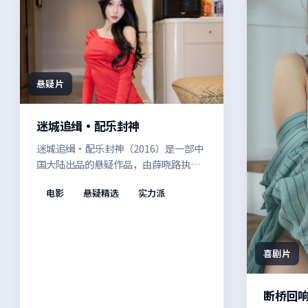
悬疑片
迷城追缉·配乐封神
迷城追缉·配乐封神（2016）是一部中
国大陆出品的悬疑作品，由薛晓路执
导。一段被时间冲淡的记忆再度浮现，
电影
悬疑精选
实力派
群像之间的张力不断升级，推动故事走
向意料之外的方向。节奏张弛有度，适
合反复品味的细节埋伏笔。
喜剧片
断桥回