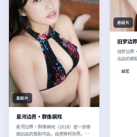
悬疑片
旧梦边界
旧梦边界·
出品的悬
相与谎言
综艺
探讨的是
商业片的
间。
喜剧片
星河边界·群像飙戏
星河边界·群像飙戏（2018）是一部泰
国出品的喜剧作品，由贾樟柯执导。两