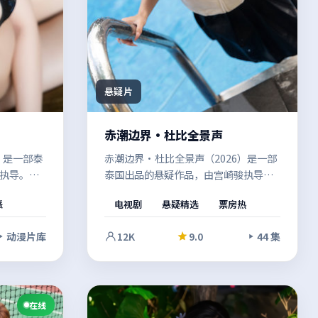
悬疑片
赤潮边界·杜比全景声
）是一部泰
赤潮边界·杜比全景声（2026）是一部
执导。两
泰国出品的悬疑作品，由宫崎骏执导。
之间的张
在偏见与误解的夹缝中，群像之间的张
派
电视剧
悬疑精选
票房热
料之外的
力不断升级，推动故事走向意料之外的
复品味的
方向。结尾留白恰到好处，给人回味余
动漫片库
12K
9.0
44 集
地。
在线