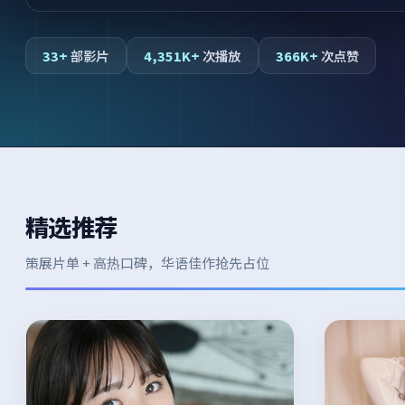
33+
部影片
4,351K+
次播放
366K+
次点赞
精选推荐
策展片单 + 高热口碑，华语佳作抢先占位