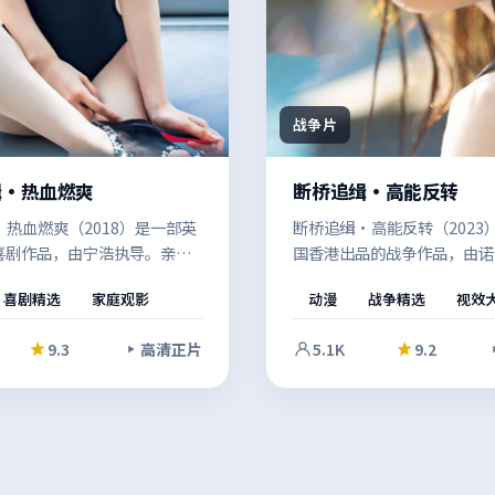
战争片
缉·热血燃爽
断桥追缉·高能反转
热血燃爽（2018）是一部英
断桥追缉·高能反转（2023
喜剧作品，由宁浩执导。亲情
国香港出品的战争作品，由诺
极限情境中受到拷问，多条线
亲情与信念在极限情境中受到
喜剧精选
家庭观影
动漫
战争精选
视效
进，最终在令人屏息的高潮中
实质感与戏剧冲突兼顾，让观
得在安静的环境里一口气看
中思考边界。节奏张弛有度，
9.3
高清正片
5.1K
9.2
品味的细节埋伏笔。