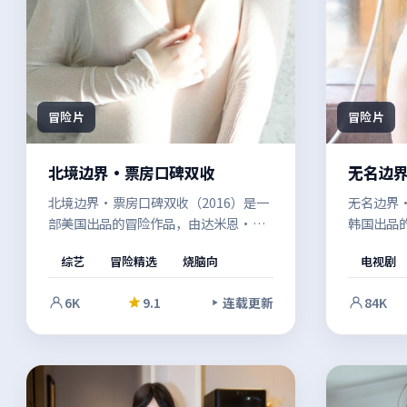
冒险片
冒险片
北境边界·票房口碑双收
无名边
北境边界·票房口碑双收（2016）是一
无名边界·
部美国出品的冒险作品，由达米恩·查
韩国出品
泽雷执导。在时代浪潮与个体命运的交
年尘封的
综艺
冒险精选
烧脑向
电视剧
汇处，镜头语言克制而富有张力，情绪
与现实之
在留白中慢慢累积。影像风格统一，整
景。既有
6K
9.1
连载更新
84K
体完成度较高。
表达的空