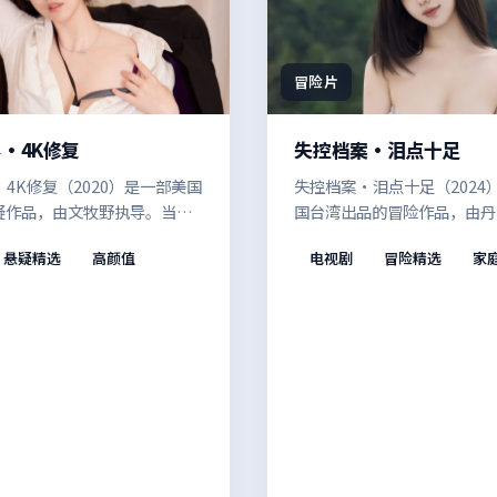
冒险片
·4K修复
失控档案·泪点十足
4K修复（2020）是一部美国
失控档案·泪点十足（2024
疑作品，由文牧野执导。当真
国台湾出品的冒险作品，由丹
彼此纠缠，在悬疑外壳之下，
伦纽瓦执导。多年尘封的旧案
悬疑精选
高颜值
电视剧
冒险精选
家
信任、救赎与自我认同。既有
开，镜头语言克制而富有张力
观感，也保留了作者表达的空
留白中慢慢累积。影像风格统
完成度较高。