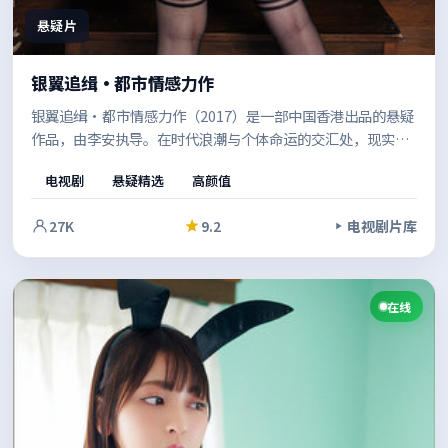
悬疑片
银翼追缉·都市情感力作
银翼追缉·都市情感力作（2017）是一部中国香港出品的悬疑
作品，由李安执导。在时代浪潮与个体命运的交汇处，现实质
感与戏剧冲突兼顾，让观众在共情中思考边界。值得在安静的
电视剧
悬疑精选
高颜值
环境里一口气看完。
27K
9.2
电视剧片库
在线