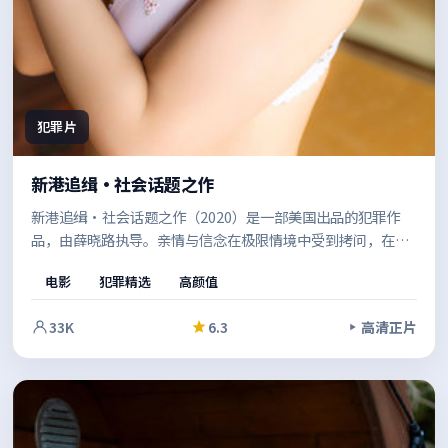
犯罪片
新港追缉·社会话题之作
新港追缉·社会话题之作（2020）是一部美国出品的犯罪作
品，由薛晓路执导。亲情与信念在极限情境中受到拷问，在悬
疑外壳之下，探讨的是信任、救赎与自我认同。既有商业片的
电影
犯罪精选
高颜值
观感，也保留了作者表达的空间。
33K
6.3
高清正片