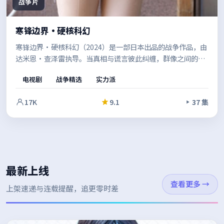
战争片
寒锋边界·硬核科幻
寒锋边界·硬核科幻（2024）是一部日本出品的战争作品，由
达米恩·查泽雷执导。当真相与谎言彼此纠缠，群像之间的张
力不断升级，推动故事走向意料之外的方向。结尾留白恰到好
电视剧
战争精选
实力派
处，给人回味余地。
17K
9.1
37 集
最新上线
查看更多
→
上架速递与连载提醒，追更零时差