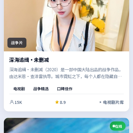
战争片
深海追缉·未删减
深海追缉·未删减（2020）是一部中国大陆出品的战争作品，
由达米恩·查泽雷执导。城市霓虹之下，每个人都在隐藏自己
的另一面，镜头语言克制而富有张力，情绪在留白中慢慢累
电视剧
战争精选
口碑佳作
积。值得在安静的环境里一口气看完。
15K
8.9
电视剧片库
在线