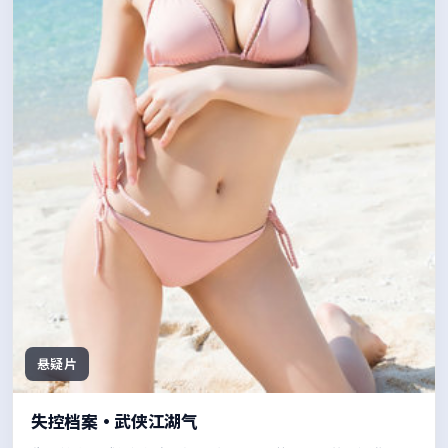
悬疑片
失控档案·武侠江湖气