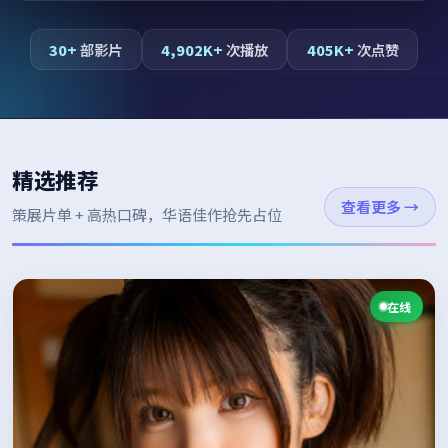
30+
部影片
4,902K+
次播放
405K+
次点赞
精选推荐
查看更多
→
策展片单 + 高热口碑，华语佳作抢先占位
在线