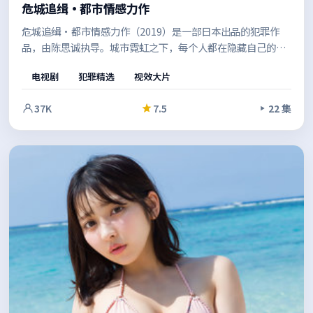
危城追缉·都市情感力作
危城追缉·都市情感力作（2019）是一部日本出品的犯罪作
品，由陈思诚执导。城市霓虹之下，每个人都在隐藏自己的另
一面，群像之间的张力不断升级，推动故事走向意料之外的方
电视剧
犯罪精选
视效大片
向。结尾留白恰到好处，给人回味余地。
37K
7.5
22 集