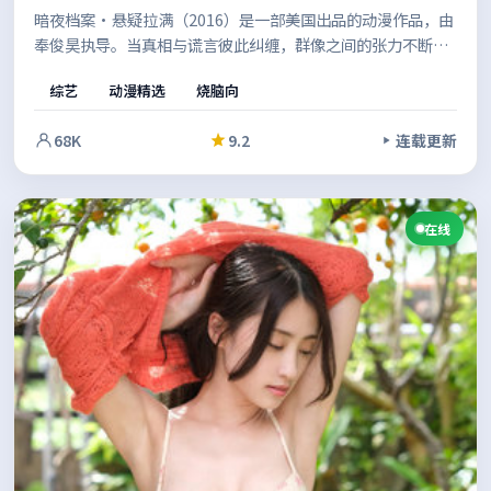
暗夜档案·悬疑拉满（2016）是一部美国出品的动漫作品，由
奉俊昊执导。当真相与谎言彼此纠缠，群像之间的张力不断升
级，推动故事走向意料之外的方向。既有商业片的观感，也保
综艺
动漫精选
烧脑向
留了作者表达的空间。
68K
9.2
连载更新
在线