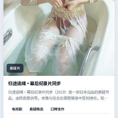
悬疑片
归途追缉·幕后纪录片同步
归途追缉·幕后纪录片同步（2019）是一部日本出品的悬疑作
品，由陈凯歌执导。亲情与信念在极限情境中受到拷问，现实
质感与戏剧冲突兼顾，让观众在共情中思考边界。适合喜欢强
电视剧
悬疑精选
口碑佳作
情节与人物弧光的观众。