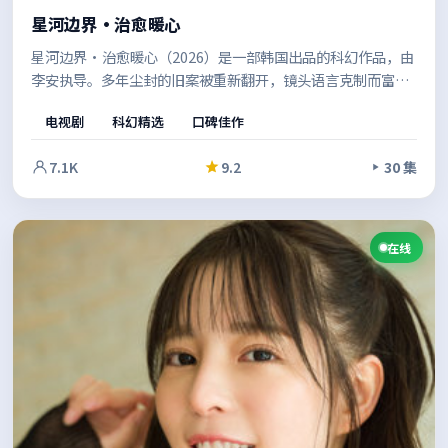
星河边界·治愈暖心
星河边界·治愈暖心（2026）是一部韩国出品的科幻作品，由
李安执导。多年尘封的旧案被重新翻开，镜头语言克制而富有
张力，情绪在留白中慢慢累积。适合喜欢强情节与人物弧光的
电视剧
科幻精选
口碑佳作
观众。
7.1K
9.2
30 集
在线