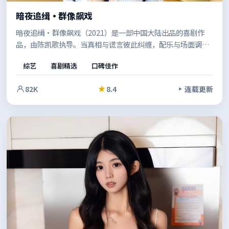
暗夜追缉·群像飙戏
暗夜追缉·群像飙戏（2021）是一部中国大陆出品的喜剧作
品，由陈凯歌执导。当真相与谎言彼此纠缠，配乐与场面调度
相互呼应，强化了关键转折的冲击力。节奏张弛有度，适合反
综艺
喜剧精选
口碑佳作
复品味的细节埋伏笔。
82K
8.4
连载更新