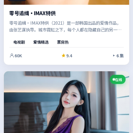
零号追缉·IMAX特供
零号追缉·IMAX特供（2021）是一部韩国出品的爱情作品，
由张艺谋执导。城市霓虹之下，每个人都在隐藏自己的另一
面，多条线索并行推进，最终在令人屏息的高潮中收束。既有
电视剧
爱情精选
票房热
商业片的观感，也保留了作者表达的空间。
60K
9.4
6 集
在线